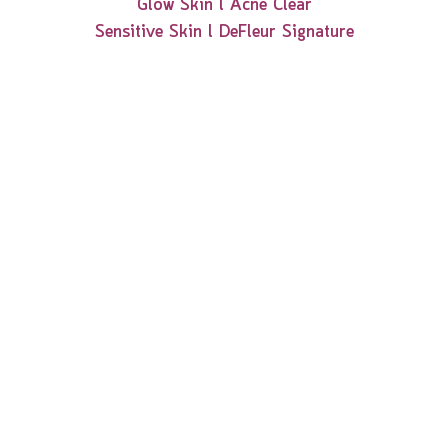
Glow Skin l
Acne Clear
Sensitive Skin l
DeFleur Signature