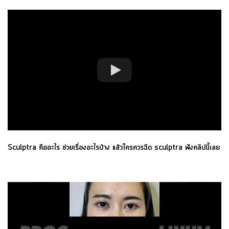
Sculptra คืออะไร ช่วยเรื่องอะไรบ้าง แล้วใครควรฉีด sculptra ฟังคลิปนี้เลย