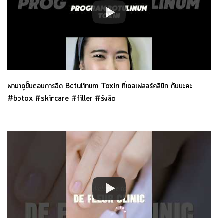
พามาดูขั้นตอนการฉีด Botulinum Toxin ที่เดอเฟลอร์คลินิก กันนะคะ
#botox #skincare #filler #รังสิต