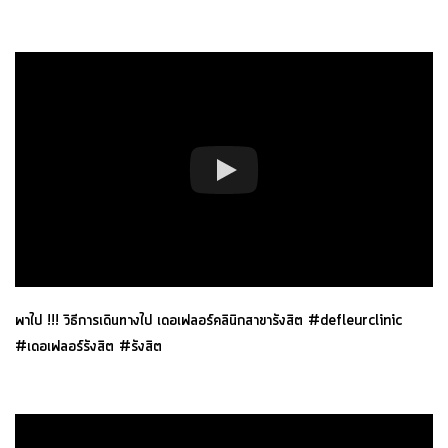
พาไป !!! วิธีการเดินทางไป เดอเฟลอร์คลินิกสาขารังสิต #defleurclinic
#เดอเฟลอร์รังสิต #รังสิต