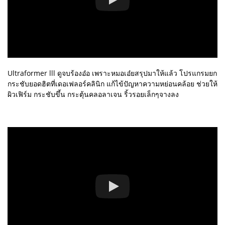
Ultraformer lll ดูจบร้องอ๋อ เพราะหมอเอ๋ยสรุปมาให้แล้ว โปรแกรมยก
กระชับยอดฮิตที่เดอเฟลอร์คลินิก แก้ไข้ปัญหาความหย่อนคล้อย ช่วยให้
ผิวเฟิร์ม กระชับขึ้น กระตุ้นคลอลาเจน ริ้วรอยเล็กๆจางลง