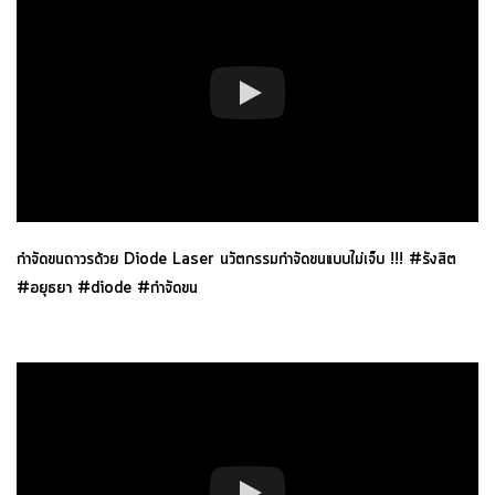
กำจัดขนถาวรด้วย Diode Laser นวัตกรรมกำจัดขนแบบไม่เจ็บ !!! #รังสิต
#อยุธยา #diode #กำจัดขน