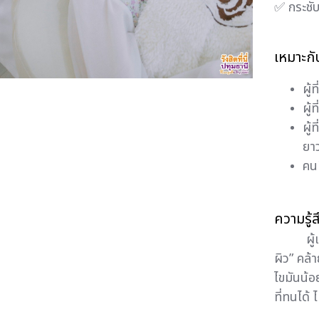
✅ กระชับ
เหมาะกั
ผู้
ผู้
ผู้
ยา
คนท
ความรู้
ผู้เข้าร
ผิว” คล้า
ไขมันน้อ
ที่ทนได้ 