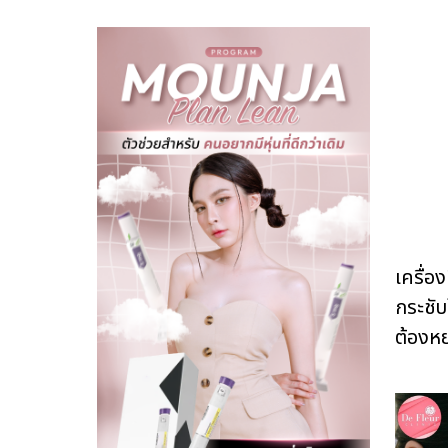
ในยุคท
เครื่อ
กระชับ
ต้องหย