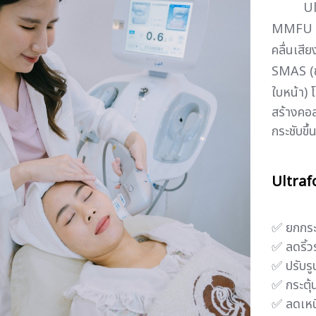
Ul
MMFU (
คลื่นเสี
SMAS (ชั
ใบหน้า) 
สร้างคอล
กระชับขึ
Ultrafo
✅ ยกกระ
✅ ลดริ้
✅ ปรับรู
✅ กระตุ
✅ ลดเหน