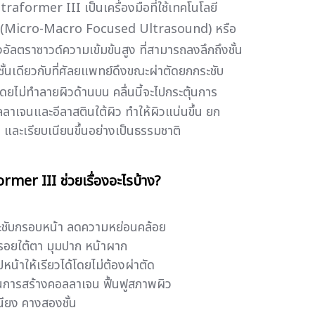
traformer III เป็นเครื่องมือที่ใช้เทคโนโลยี
Micro-Macro Focused Ultrasound) หรือ
ยงอัลตราซาวด์ความเข้มข้นสูง ที่สามารถลงลึกถึงชั้น
้นเดียวกับที่ศัลยแพทย์ดึงขณะผ่าตัดยกกระชับ
โดยไม่ทำลายผิวด้านบน
คลื่นนี้จะไปกระตุ้นการ
ลาเจนและอีลาสตินใต้ผิว ทำให้ผิวแน่นขึ้น ยก
้น และเรียบเนียนขึ้นอย่างเป็นธรรมชาติ
rmer III ช่วยเรื่องอะไรบ้าง?
ชับกรอบหน้า ลดความหย่อนคล้อย
วรอยใต้ตา มุมปาก หน้าผาก
ปหน้าให้เรียวได้โดยไม่ต้องผ่าตัด
้นการสร้างคอลลาเจน ฟื้นฟูสภาพผิว
ียง คางสองชั้น