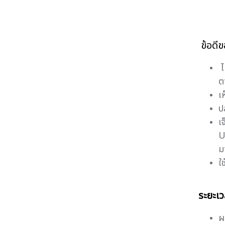
ข้อดี
ไ
ต
เ
ป
เ
U
ม
ใ
ระยะเ
ผ