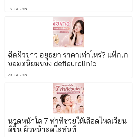
13 ก.ค. 2569
ฉีดผิวขาว อยุธยา ราคาเท่าไหร่? แพ็กเก
จยอดนิยมของ defleurclinic
20 ก.ค. 2569
นวดหน้าใส 7 ท่าที่ช่วยให้เลือดไหลเวียน
ดีขึ้น ผิวหน้าสดใสทันที